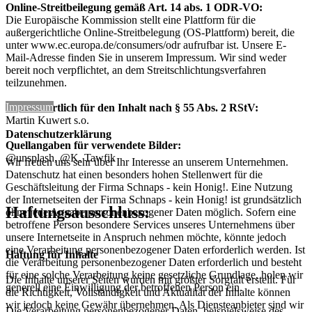
Online-Streitbeilegung gemäß Art. 14 abs. 1 ODR-VO:
Die Europäische Kommission stellt eine Plattform für die
außergerichtliche Online-Streitbelegung (OS-Plattform) bereit, die
unter www.ec.europa.de/consumers/odr aufrufbar ist. Unsere E-
Mail-Adresse finden Sie in unserem Impressum. Wir sind weder
bereit noch verpflichtet, an dem Streitschlichtungsverfahren
teilzunehmen.
Impressum
Verantwortlich für den Inhalt nach § 55 Abs. 2 RStV:
Martin Kuwert s.o.
Datenschutzerklärung
Quellangaben für verwendete Bilder:
@unsplash, @K. Tawfik
Wir freuen uns sehr über Ihr Interesse an unserem Unternehmen.
Datenschutz hat einen besonders hohen Stellenwert für die
Geschäftsleitung der Firma Schnaps - kein Honig!. Eine Nutzung
der Internetseiten der Firma Schnaps - kein Honig! ist grundsätzlich
Haftungsausschluss:
ohne jede Angabe personenbezogener Daten möglich. Sofern eine
betroffene Person besondere Services unseres Unternehmens über
unsere Internetseite in Anspruch nehmen möchte, könnte jedoch
eine Verarbeitung personenbezogener Daten erforderlich werden. Ist
Haftung für Inhalte
die Verarbeitung personenbezogener Daten erforderlich und besteht
für eine solche Verarbeitung keine gesetzliche Grundlage, holen wir
Die Inhalte unserer Seiten wurden mit größter Sorgfalt erstellt. Für
generell eine Einwilligung der betroffenen Person ein.
die Richtigkeit, Vollständigkeit und Aktualität der Inhalte können
wir jedoch keine Gewähr übernehmen. Als Diensteanbieter sind wir
Die Verarbeitung personenbezogener Daten, beispielsweise des