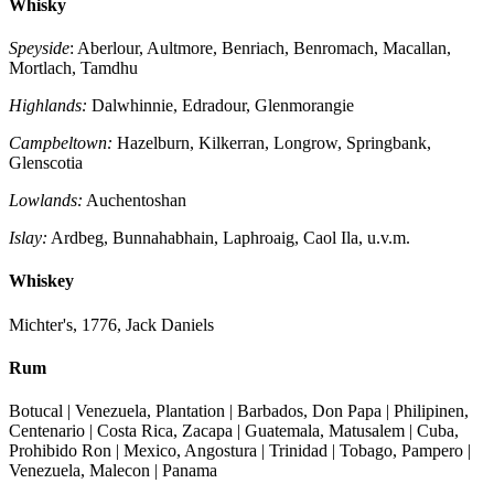
Whisky
Speyside
: Aberlour, Aultmore, Benriach, Benromach, Macallan,
Mortlach, Tamdhu
Highlands:
Dalwhinnie,
Edradour, Glenmorangie
Campbeltown:
Hazelburn, Kilkerran, Longrow, Springbank,
Glenscotia
Lowlands:
Auchentoshan
Islay:
Ardbeg, Bunnahabhain, Laphroaig, Caol Ila, u.v.m.
Whiskey
Michter's, 1776, Jack Daniels
Rum
Botucal | Venezuela, Plantation | Barbados, Don Papa | Philipinen,
Centenario | Costa Rica, Zacapa | Guatemala, Matusalem | Cuba,
Prohibido Ron | Mexico, Angostura | Trinidad | Tobago, Pampero |
Venezuela, Malecon | Panama