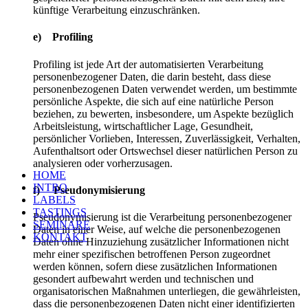
künftige Verarbeitung einzuschränken.
e) Profiling
Profiling ist jede Art der automatisierten Verarbeitung
personenbezogener Daten, die darin besteht, dass diese
personenbezogenen Daten verwendet werden, um bestimmte
persönliche Aspekte, die sich auf eine natürliche Person
beziehen, zu bewerten, insbesondere, um Aspekte bezüglich
Arbeitsleistung, wirtschaftlicher Lage, Gesundheit,
persönlicher Vorlieben, Interessen, Zuverlässigkeit, Verhalten,
Aufenthaltsort oder Ortswechsel dieser natürlichen Person zu
analysieren oder vorherzusagen.
HOME
INTRO
f) Pseudonymisierung
LABELS
TASTINGS
Pseudonymisierung ist die Verarbeitung personenbezogener
SEMINARE
Daten in einer Weise, auf welche die personenbezogenen
KONTAKT
Daten ohne Hinzuziehung zusätzlicher Informationen nicht
mehr einer spezifischen betroffenen Person zugeordnet
werden können, sofern diese zusätzlichen Informationen
gesondert aufbewahrt werden und technischen und
organisatorischen Maßnahmen unterliegen, die gewährleisten,
dass die personenbezogenen Daten nicht einer identifizierten