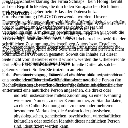
Die Datenschutzerklärung der Firma Schnaps - kein Honig! beruht
entfernen.
auf den Begrifflichkeiten, die durch den Europäischen Richtlinien-
und Verordnungsgeber beim Erlass der Datenschutz-
Urheberrecht
Grundverordnung (DS-GVO) verwendet wurden. Unsere
Datenschutzerklärung soll sowohl für die Öffentlichkeit als auch für
Die durch die Seitenbetreiber erstellten Inhalte und Werke auf diesen
unsere Kunden und Geschäftspartner einfach lesbar und
Seiten unterliegen dem deutschen Urheberrecht. Die
verständlich sein. Um dies zu gewährleisten, möchten wir vorab die
Vervielfältigung, Bearbeitung, Verbreitung und jede Art der
verwendeten Begrifflichkeiten erläutern.
Verwertung außerhalb der Grenzen des Urheberrechtes bedürfen der
schriftlichen Zustimmung des jeweiligen Autors bzw. Erstellers.
Wir verwenden in dieser Datenschutzerklärung unter anderem die
Downloads und Kopien dieser Seite sind nur für den privaten, nicht
folgenden Begriffe:
kommerziellen Gebrauch gestattet. Soweit die Inhalte auf dieser
Seite nicht vom Betreiber erstellt wurden, werden die Urheberrechte
a) personenbezogene Daten
Dritter beachtet. Insbesondere werden Inhalte Dritter als solche
gekennzeichnet. Sollten Sie trotzdem auf eine
Personenbezogene Daten sind alle Informationen, die sich auf
Urheberrechtsverletzung aufmerksam werden, bitten wir um einen
eine identifizierte oder identifizierbare natürliche Person (im
entsprechenden Hinweis. Bei Bekanntwerden von
Folgenden „betroffene Person“) beziehen. Als identifizierbar
Rechtsverletzungen werden wir derartige Inhalte umgehend
wird eine natürliche Person angesehen, die direkt oder
entfernen.
indirekt, insbesondere mittels Zuordnung zu einer Kennung
wie einem Namen, zu einer Kennnummer, zu Standortdaten,
zu einer Online-Kennung oder zu einem oder mehreren
besonderen Merkmalen, die Ausdruck der physischen,
physiologischen, genetischen, psychischen, wirtschaftlichen,
kulturellen oder sozialen Identität dieser natürlichen Person
sind, identifiziert werden kann.